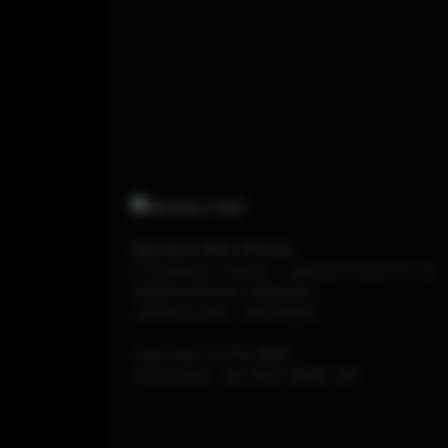
INDOSLOT303 OFFICIAL
Jl Soekarno-Hatta - Jakarta Pusat Km 12,
KABUPATEN DELI SERDANG
JAKARTA
1120
-
INDONESIA
Telp./Fax.
(0751) 8888
Phone/WA.
+62-853-8888-0011