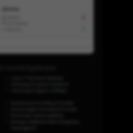
Aktivitas
📩 Pesan
8
💬 Komentar
-
↩️ Refund
0
Knowledgebase
Cara / Panduan Belanja
Tentang Program Referral
Tentang Program Affiliasi
Ketentuan Kontribusi Produk
Keuntungan Kontribusi Produk
Informasi Lisensi Aplikasi
Kenapa Aplikasi Disini harganya
terjangkau?