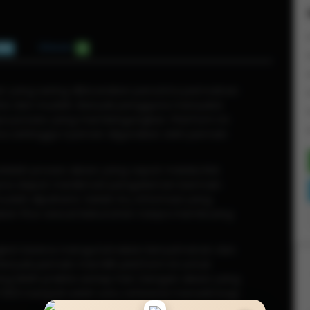
Ulasan
884
0
an yang sering dibicarakan pencinta permainan
ktis dan mudah. Banyak pengguna menyukai
a proses yang membingungkan. Platform ini
na sehingga nyaman digunakan oleh pemain
alah proses akses yang cepat melalui link
gguna dapat menikmati pengalaman bermain
dah dipahami. Selain itu, informasi yang
n fitur sesuai kebutuhan tanpa membuang
ingkat karena mengutamakan kenyamanan dan
nyak pemain memilih platform ini untuk
lebih praktis setiap hari. Dengan akses yang
T303 menjadi salah satu referensi menarik bagi